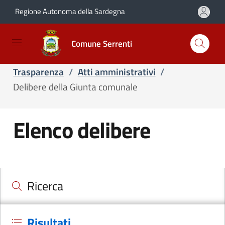
Regione Autonoma della Sardegna
Salta e vai al contenuto
Salta e vai al footer
Comune Serrenti
Home
/
Servizi
/
Servizi online
/
Trasparenza
/
Atti amministrativi
/
Delibere della Giunta comunale
Elenco delibere
Cerca il documento e consulta il dettaglio
Ricerca
Risultati