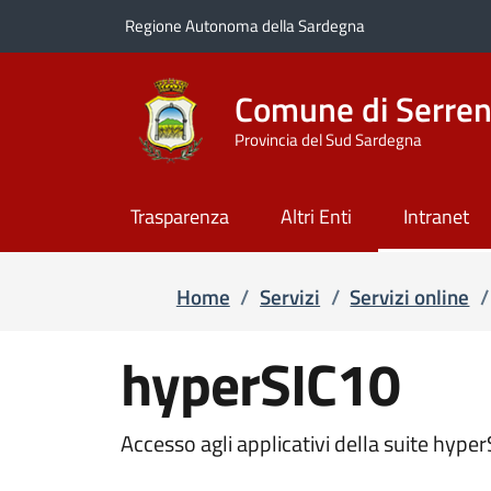
Regione Autonoma della Sardegna
Salta e vai al contenuto
Salta e vai al footer
Comune di Serren
Provincia del Sud Sardegna
Trasparenza
Altri Enti
Intranet
Home
/
Servizi
/
Servizi online
/
hyperSIC10
Accesso agli applicativi della suite hyper