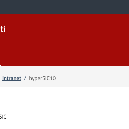
ti
Intranet
/
hyperSIC10
SIC